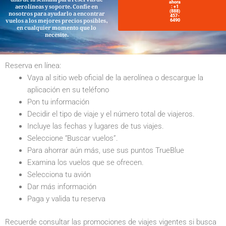
aerolíneas y soporte. Confíe en
ahora
: +1
nosotros para ayudarlo a encontrar
(888)
vuelos a los mejores precios posibles,
457-
6490
en cualquier momento que lo
necesite.
Reserva en línea:
Vaya al sitio web oficial de la aerolínea o descargue la
aplicación en su teléfono
Pon tu información
Decidir el tipo de viaje y el número total de viajeros.
Incluye las fechas y lugares de tus viajes.
Seleccione “Buscar vuelos”.
Para ahorrar aún más, use sus puntos TrueBlue
Examina los vuelos que se ofrecen.
Selecciona tu avión
Dar más información
Paga y valida tu reserva
Recuerde consultar las promociones de viajes vigentes si busca